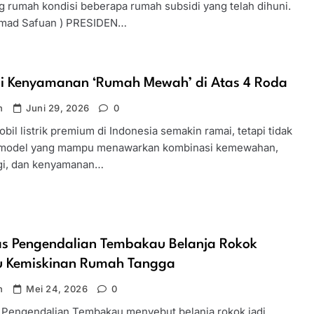
g rumah kondisi beberapa rumah subsidi yang telah dihuni.
mad Safuan ) PRESIDEN…
isi Kenyamanan ‘Rumah Mewah’ di Atas 4 Roda
n
Juni 29, 2026
0
bil listrik premium di Indonesia semakin ramai, tetapi tidak
model yang mampu menawarkan kombinasi kemewahan,
gi, dan kenyamanan…
s Pengendalian Tembakau Belanja Rokok
u Kemiskinan Rumah Tangga
n
Mei 24, 2026
0
Pengendalian Tembakau menyebut belanja rokok jadi