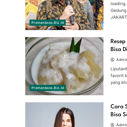
loading
Gedung 
JAKART
Premanboss.biz.id
Resep
Bisa 
Admi
Liputan
favorit 
yang kh
Premanboss.biz.id
Cara 
Bisa S
Admi