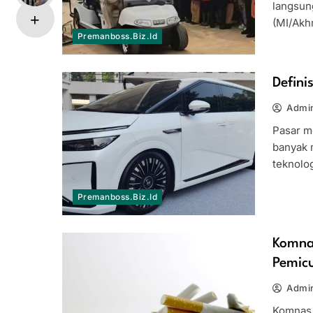
langsun
(MI/Akh
Premanboss.biz.id
Defin
Admi
Pasar mo
banyak 
teknolo
Premanboss.biz.id
Komna
Pemic
Admi
Komnas 