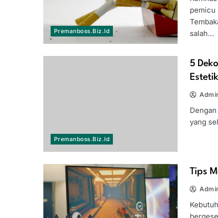
pemicu 
Tembaka
Premanboss.biz.id
salah…
5 Deko
Esteti
Admi
Dengan 
yang sel
Premanboss.biz.id
Tips M
Admi
Kebutuha
bergese