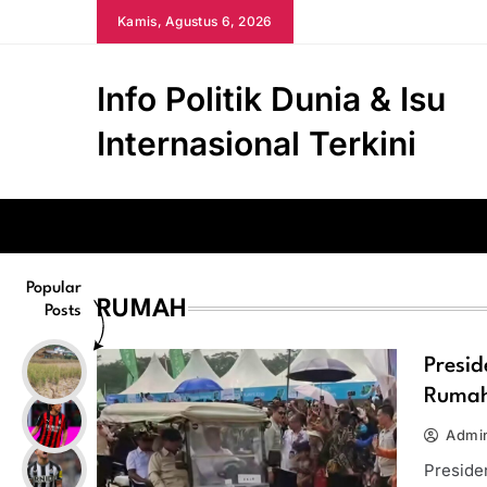
Skip
Kamis, Agustus 6, 2026
to
content
Info Politik Dunia & Isu
Internasional Terkini
Popular
RUMAH
Posts
Presi
Rumah
Admi
Preside