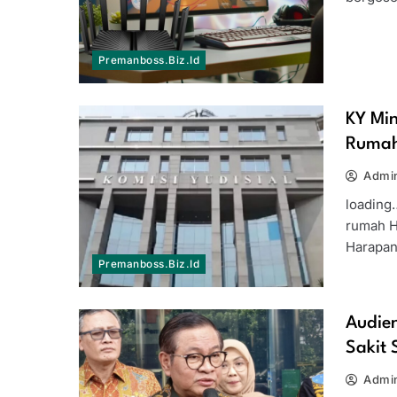
Premanboss.biz.id
KY Min
Rumah
Admi
loading
rumah 
Harapan
Premanboss.biz.id
Audie
Sakit
Admi