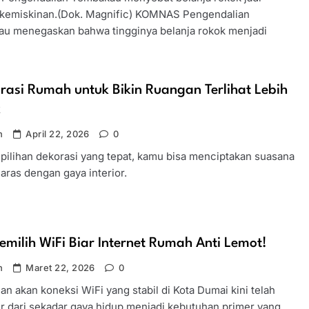
kemiskinan.(Dok. Magnific) KOMNAS Pengendalian
u menegaskan bahwa tingginya belanja rokok menjadi
rasi Rumah untuk Bikin Ruangan Terlihat Lebih
k
n
April 22, 2026
0
pilihan dekorasi yang tepat, kamu bisa menciptakan suasana
aras dengan gaya interior.
emilih WiFi Biar Internet Rumah Anti Lemot!
n
Maret 22, 2026
0
n akan koneksi WiFi yang stabil di Kota Dumai kini telah
r dari sekadar gaya hidup menjadi kebutuhan primer yang…