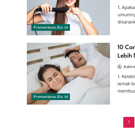
1. Apak
umumnya
disaran
Premanboss.biz.id
10 Car
Lebih
Admi
1. Keleb
lemak b
membua
Premanboss.biz.id
1