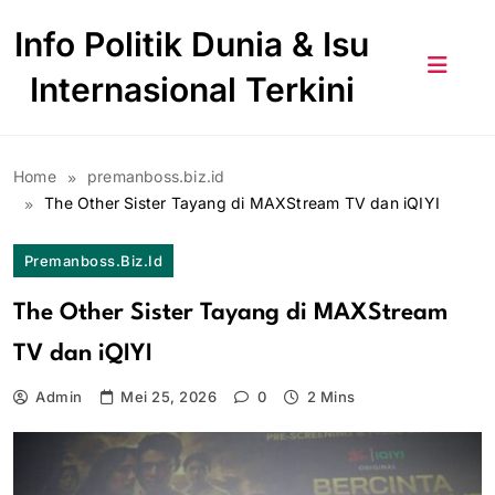
Skip
Info Politik Dunia & Isu
to
content
Internasional Terkini
Home
premanboss.biz.id
The Other Sister Tayang di MAXStream TV dan iQIYI
Premanboss.biz.id
The Other Sister Tayang di MAXStream
TV dan iQIYI
Admin
Mei 25, 2026
0
2 Mins