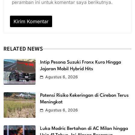
peramban ini untuk komentar saya berikutnya.
RELATED NEWS
Intip Pesona Suzuki Fronx Kuro Hingga
Jajaran Mobil Hybrid Hits
Agustus 6, 2026
Potensi Risiko Kekeringan di Cirebon Terus
Meningkat
Agustus 6, 2026
Luka Modric Bertahan di AC Milan hingga