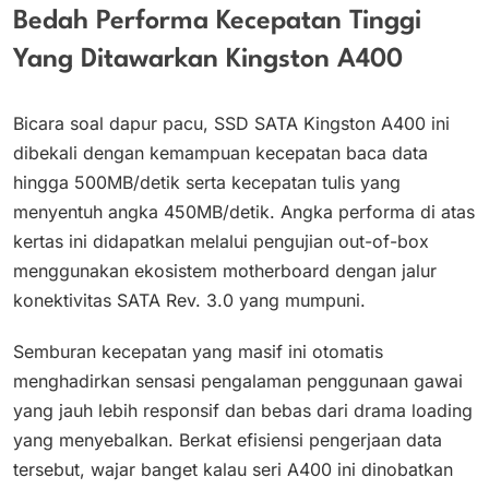
Bedah Performa Kecepatan Tinggi
Yang Ditawarkan Kingston A400
Bicara soal dapur pacu, SSD SATA Kingston A400 ini
dibekali dengan kemampuan kecepatan baca data
hingga 500MB/detik serta kecepatan tulis yang
menyentuh angka 450MB/detik. Angka performa di atas
kertas ini didapatkan melalui pengujian out-of-box
menggunakan ekosistem motherboard dengan jalur
konektivitas SATA Rev. 3.0 yang mumpuni.
Semburan kecepatan yang masif ini otomatis
menghadirkan sensasi pengalaman penggunaan gawai
yang jauh lebih responsif dan bebas dari drama loading
yang menyebalkan. Berkat efisiensi pengerjaan data
tersebut, wajar banget kalau seri A400 ini dinobatkan