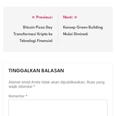
Navigasi
Previous:
Next:
pos
Bitcoin Pizza Day
Konsep Green Building
Transformasi Kripto ke
Mulai Diminati
Teknologi Finansial
TINGGALKAN BALASAN
Alamat email Anda tidak akan dipublikasikan.
Ruas yang
wajib ditandai
*
Komentar
*