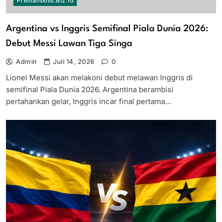
Premanboss.biz.id
Argentina vs Inggris Semifinal Piala Dunia 2026:
Debut Messi Lawan Tiga Singa
Admin
Juli 14, 2026
0
Lionel Messi akan melakoni debut melawan Inggris di
semifinal Piala Dunia 2026. Argentina berambisi
pertahankan gelar, Inggris incar final pertama…