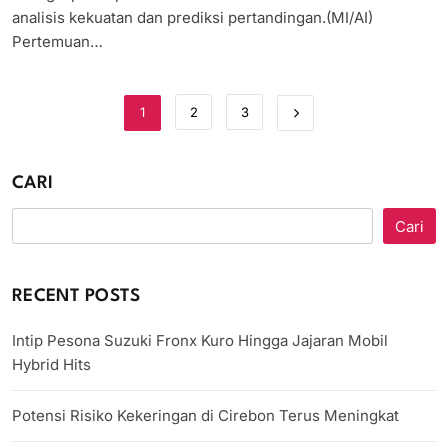
analisis kekuatan dan prediksi pertandingan.(MI/AI)
Pertemuan…
1
2
3
CARI
Cari
RECENT POSTS
Intip Pesona Suzuki Fronx Kuro Hingga Jajaran Mobil
Hybrid Hits
Potensi Risiko Kekeringan di Cirebon Terus Meningkat