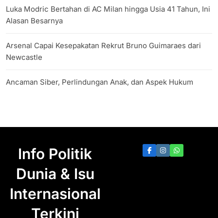
Luka Modric Bertahan di AC Milan hingga Usia 41 Tahun, Ini
Alasan Besarnya
Arsenal Capai Kesepakatan Rekrut Bruno Guimaraes dari
Newcastle
Ancaman Siber, Perlindungan Anak, dan Aspek Hukum
Info Politik
Dunia & Isu
Internasional
Terkini