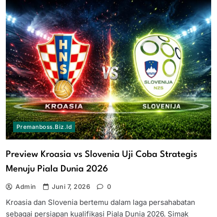
Premanboss.biz.id
Preview Kroasia vs Slovenia Uji Coba Strategis
Menuju Piala Dunia 2026
Admin
Juni 7, 2026
0
Kroasia dan Slovenia bertemu dalam laga persahabatan
sebagai persiapan kualifikasi Piala Dunia 2026. Simak