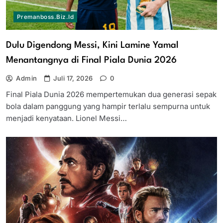
Premanboss.biz.id
Dulu Digendong Messi, Kini Lamine Yamal
Menantangnya di Final Piala Dunia 2026
Admin
Juli 17, 2026
0
Final Piala Dunia 2026 mempertemukan dua generasi sepak
bola dalam panggung yang hampir terlalu sempurna untuk
menjadi kenyataan. Lionel Messi…