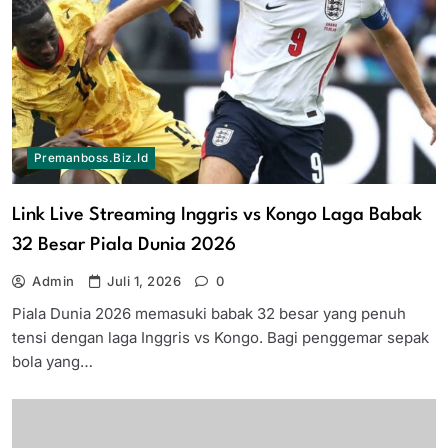
Premanboss.biz.id
Link Live Streaming Inggris vs Kongo Laga Babak
32 Besar Piala Dunia 2026
Admin
Juli 1, 2026
0
Piala Dunia 2026 memasuki babak 32 besar yang penuh
tensi dengan laga Inggris vs Kongo. Bagi penggemar sepak
bola yang…