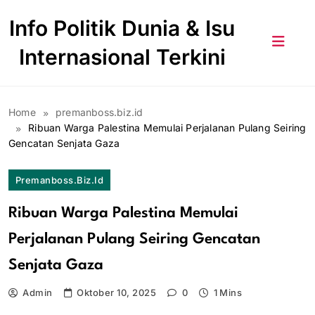
Skip
Info Politik Dunia & Isu
to
content
Internasional Terkini
Home
premanboss.biz.id
Ribuan Warga Palestina Memulai Perjalanan Pulang Seiring
Gencatan Senjata Gaza
Premanboss.biz.id
Ribuan Warga Palestina Memulai
Perjalanan Pulang Seiring Gencatan
Senjata Gaza
Admin
Oktober 10, 2025
0
1 Mins