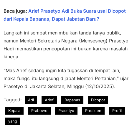
Baca juga:
Arief Prasetyo Adi Buka Suara usai Dicopot
dari Kepala Bapanas, Dapat Jabatan Baru?
Langkah ini sempat menimbulkan tanda tanya publik,
namun Menteri Sekretaris Negara (Mensesneg) Prasetyo
Hadi memastikan pencopotan ini bukan karena masalah
kinerja.
“Mas Arief sedang ingin kita tugaskan di tempat lain,
maka fungsi itu langsung dijabat Menteri Pertanian,” ujar
Prasetyo di Jakarta Selatan, Minggu (12/10/2025).
Tagged:
Adi
Arief
Bapanas
Dicopot
Kepala
Prabowo
Prasetyo
Presiden
Profil
yang