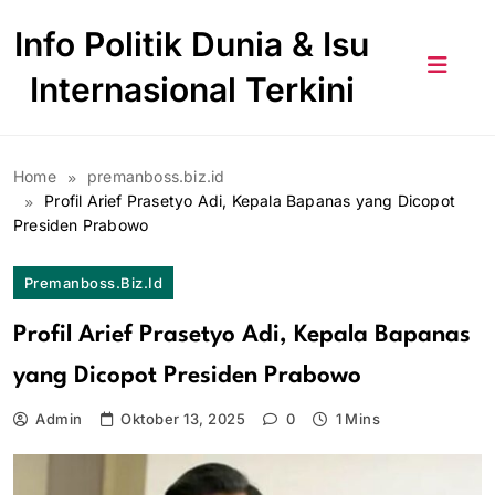
Skip
Info Politik Dunia & Isu
to
content
Internasional Terkini
Home
premanboss.biz.id
Profil Arief Prasetyo Adi, Kepala Bapanas yang Dicopot
Presiden Prabowo
Premanboss.biz.id
Profil Arief Prasetyo Adi, Kepala Bapanas
yang Dicopot Presiden Prabowo
Admin
Oktober 13, 2025
0
1 Mins