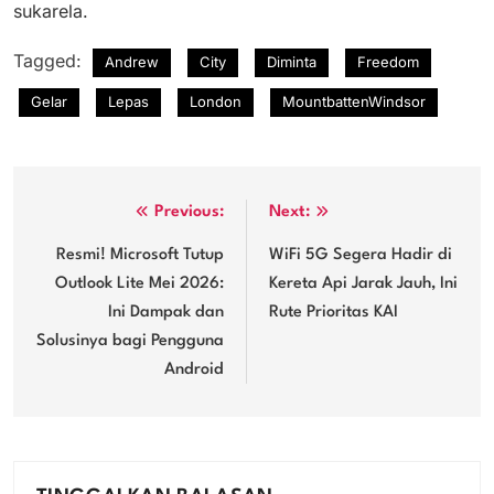
sukarela.
Tagged:
Andrew
City
Diminta
Freedom
Gelar
Lepas
London
MountbattenWindsor
Navigasi
Previous:
Next:
pos
Resmi! Microsoft Tutup
WiFi 5G Segera Hadir di
Outlook Lite Mei 2026:
Kereta Api Jarak Jauh, Ini
Ini Dampak dan
Rute Prioritas KAI
Solusinya bagi Pengguna
Android