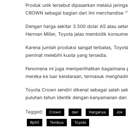
Produk unik tersebut dipasarkan melalui jarin
CROWN sebagai bagian dari lini merchandis
Dengan harga sekitar 3.500 dolar AS atau setar
Herman Miller, Toyota jelas membidik konsum
Karena jumlah produksi sangat terbatas, Toyo
peminat melebihi kuota yang tersedia.
Fenomena ini juga memperlihatkan bagaimana p
mereka ke luar kendaraan, termasuk menghadirk
Toyota Crown sendiri dikenal sebagai salah s
puluhan tahun identik dengan kenyamanan dan
Tagged:
Crown
dari
Harganya
Jok
Rp50
Tembus
Toyota