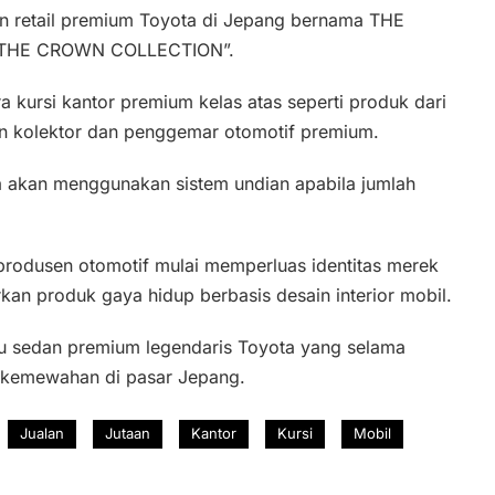
gan retail premium Toyota di Jepang bernama THE
e “THE CROWN COLLECTION”.
a kursi kantor premium kelas atas seperti produk dari
en kolektor dan penggemar otomotif premium.
ta akan menggunakan sistem undian apabila jumlah
rodusen otomotif mulai memperluas identitas merek
an produk gaya hidup berbasis desain interior mobil.
atu sedan premium legendaris Toyota yang selama
 kemewahan di pasar Jepang.
Jualan
Jutaan
Kantor
Kursi
Mobil