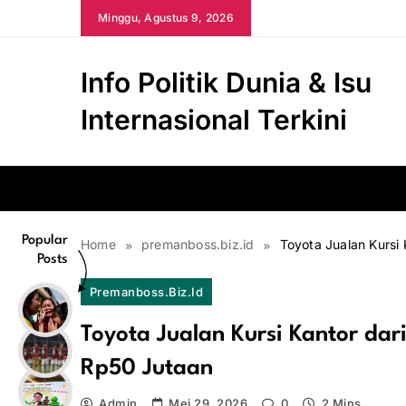
Skip
Minggu, Agustus 9, 2026
to
content
Info Politik Dunia & Isu
Internasional Terkini
Popular
Home
premanboss.biz.id
Toyota Jualan Kursi
Posts
Premanboss.biz.id
Toyota Jualan Kursi Kantor da
Rp50 Jutaan
Admin
Mei 29, 2026
0
2 Mins