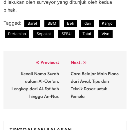
dilakukan oleh surveyor yang ditunjuk oleh kedua
pihak.
Tagged:
Barel
BBM
Beli
dari
Kargo
Pertamina
Sepakat
SPBU
Total
Vivo
Navigasi
Previous:
Next:
pos
Kenali Nama Surah
Cara Belajar Main Piano
dalam Al-Qur’an,
dari Awal, Tips dan
Lengkap dari Al-Fatihah
Teknik Dasar untuk
hingga An-Nas
Pemula