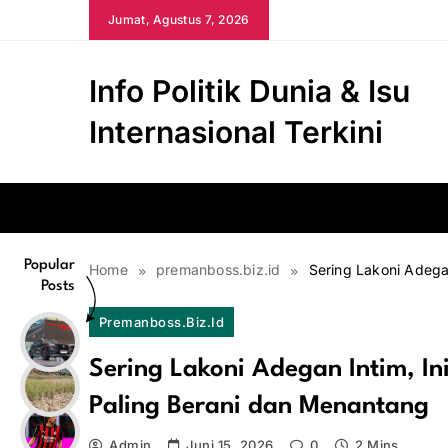
Skip
Jumat, Agustus 7, 2026
to
content
Info Politik Dunia & Isu
Internasional Terkini
Popular
Home
premanboss.biz.id
Sering Lakoni Adega
Posts
Premanboss.biz.id
Sering Lakoni Adegan Intim, I
Paling Berani dan Menantang
Admin
Juni 15, 2026
0
2 Mins