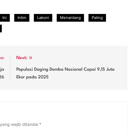
Ini
Intim
Lakoni
Menantang
Paling
us:
Next:
oja
Populasi Daging Domba Nasional Capai 9,15 Juta
26
Ekor pada 2025
yang wajib ditandai
*