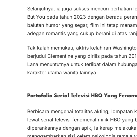
Selanjutnya, ia juga sukses mencuri perhatian 
But You pada tahun 2023 dengan beradu peran
balutan humor yang segar, film ini tetap mena
adegan romantis yang cukup berani di atas ran
Tak kalah memukau, aktris kelahiran Washingto
berjudul Clementine yang dirilis pada tahun 2
Lana menuntutnya untuk terlibat dalam hubung
karakter utama wanita lainnya.
Portofolio Serial Televisi HBO Yang Fenom
Berbicara mengenai totalitas akting, lompatan 
lewat serial televisi fenomenal milik HBO yang
diperankannya dengan apik, ia kerap melakukan
menggambarkan sisi kelam psikologis remaja y