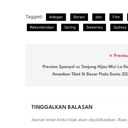
Tagged:
Adegan
Berani
dan
Film
Rekomendasi
Sering
Sweeney
Sydney
Navigasi
Previo
pos
Preview Spanyol vs Tanjung Hijau Misi La R
Amankan Tiket 16 Besar Piala Dunia 20
TINGGALKAN BALASAN
Alamat email Anda tidak akan dipublikasikan.
Ruas 