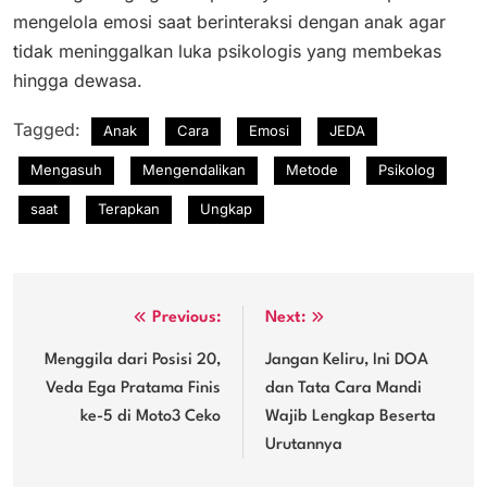
mengelola emosi saat berinteraksi dengan anak agar
tidak meninggalkan luka psikologis yang membekas
hingga dewasa.
Tagged:
Anak
Cara
Emosi
JEDA
Mengasuh
Mengendalikan
Metode
Psikolog
saat
Terapkan
Ungkap
Navigasi
Previous:
Next:
pos
Menggila dari Posisi 20,
Jangan Keliru, Ini DOA
Veda Ega Pratama Finis
dan Tata Cara Mandi
ke-5 di Moto3 Ceko
Wajib Lengkap Beserta
Urutannya