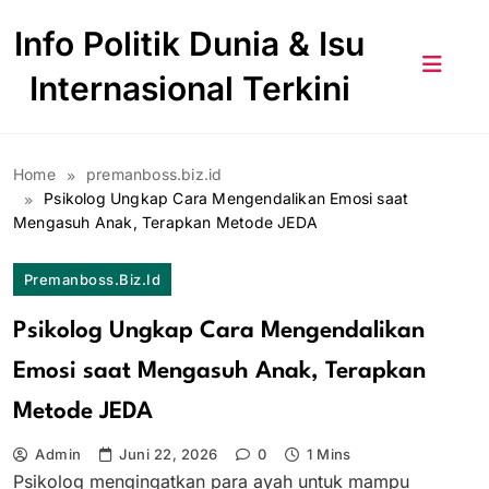
Skip
Info Politik Dunia & Isu
to
content
Internasional Terkini
Home
premanboss.biz.id
Psikolog Ungkap Cara Mengendalikan Emosi saat
Mengasuh Anak, Terapkan Metode JEDA
Premanboss.biz.id
Psikolog Ungkap Cara Mengendalikan
Emosi saat Mengasuh Anak, Terapkan
Metode JEDA
Admin
Juni 22, 2026
0
1 Mins
Psikolog mengingatkan para ayah untuk mampu