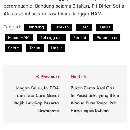
perempuan di Bandung selama 3 tahun. Plt Dirjen Sofia
Alatas sebut secara kasat mata langgar HAM.
Tagged:
Bandung
Disekap
HAM
Kasus
KemenHAM
Pelanggaran
Penuhi
Perempuan
Sebut
Tahun
Unsur
Navigasi
Previous:
Next:
pos
Jangan Keliru, Ini DOA
Bukan Cuma Asal Gas,
dan Tata Cara Mandi
Ini Posisi Seks yang Bikin
Wajib Lengkap Beserta
Wanita Puas Tanpa Pria
Urutannya
Harus Egois Duluan