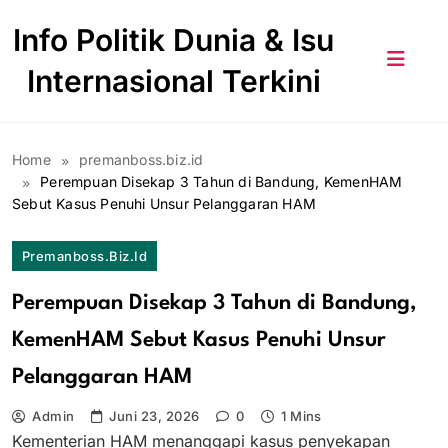
Skip
Info Politik Dunia & Isu
to
content
Internasional Terkini
Home
premanboss.biz.id
Perempuan Disekap 3 Tahun di Bandung, KemenHAM
Sebut Kasus Penuhi Unsur Pelanggaran HAM
Premanboss.biz.id
Perempuan Disekap 3 Tahun di Bandung,
KemenHAM Sebut Kasus Penuhi Unsur
Pelanggaran HAM
Admin
Juni 23, 2026
0
1 Mins
Kementerian HAM menanggapi kasus penyekapan