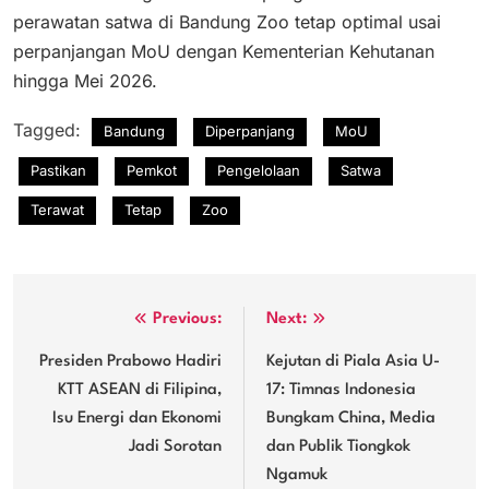
perawatan satwa di Bandung Zoo tetap optimal usai
perpanjangan MoU dengan Kementerian Kehutanan
hingga Mei 2026.
Tagged:
Bandung
Diperpanjang
MoU
Pastikan
Pemkot
Pengelolaan
Satwa
Terawat
Tetap
Zoo
Navigasi
Previous:
Next:
pos
Presiden Prabowo Hadiri
Kejutan di Piala Asia U-
KTT ASEAN di Filipina,
17: Timnas Indonesia
Isu Energi dan Ekonomi
Bungkam China, Media
Jadi Sorotan
dan Publik Tiongkok
Ngamuk