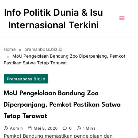
Skip
Info Politik Dunia & Isu
to
content
Internasional Terkini
Home
premanboss.biz.id
MoU Pengelolaan Bandung Zoo Diperpanjang, Pemkot
Pastikan Satwa Tetap Terawat
Premanboss.biz.id
MoU Pengelolaan Bandung Zoo
Diperpanjang, Pemkot Pastikan Satwa
Tetap Terawat
Admin
Mei 8, 2026
0
1 Mins
Pemkot Bandung memastikan pengelolaan dan