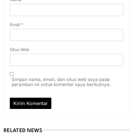
Email
*
Situs Web
Simpan nama, email, dan situs web saya pada
peramban ini untuk komentar saya berikutnya.
RELATED NEWS