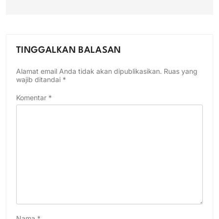
TINGGALKAN BALASAN
Alamat email Anda tidak akan dipublikasikan.
Ruas yang
wajib ditandai
*
Komentar
*
Nama
*