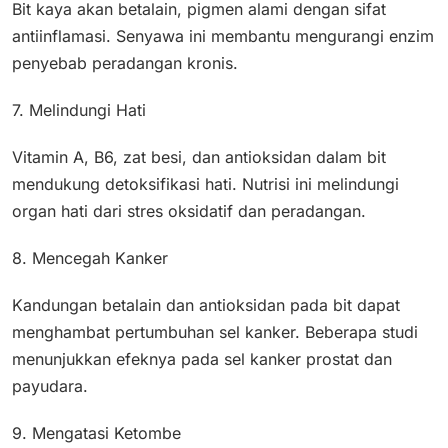
Bit kaya akan betalain, pigmen alami dengan sifat
antiinflamasi. Senyawa ini membantu mengurangi enzim
penyebab peradangan kronis.
7. Melindungi Hati
Vitamin A, B6, zat besi, dan antioksidan dalam bit
mendukung detoksifikasi hati. Nutrisi ini melindungi
organ hati dari stres oksidatif dan peradangan.
8. Mencegah Kanker
Kandungan betalain dan antioksidan pada bit dapat
menghambat pertumbuhan sel kanker. Beberapa studi
menunjukkan efeknya pada sel kanker prostat dan
payudara.
9. Mengatasi Ketombe