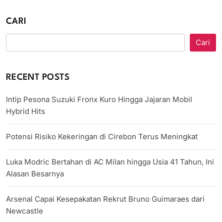
CARI
Cari
RECENT POSTS
Intip Pesona Suzuki Fronx Kuro Hingga Jajaran Mobil
Hybrid Hits
Potensi Risiko Kekeringan di Cirebon Terus Meningkat
Luka Modric Bertahan di AC Milan hingga Usia 41 Tahun, Ini
Alasan Besarnya
Arsenal Capai Kesepakatan Rekrut Bruno Guimaraes dari
Newcastle