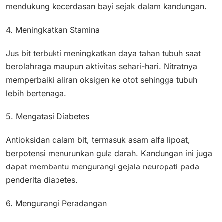
mendukung kecerdasan bayi sejak dalam kandungan.
4. Meningkatkan Stamina
Jus bit terbukti meningkatkan daya tahan tubuh saat
berolahraga maupun aktivitas sehari-hari. Nitratnya
memperbaiki aliran oksigen ke otot sehingga tubuh
lebih bertenaga.
5. Mengatasi Diabetes
Antioksidan dalam bit, termasuk asam alfa lipoat,
berpotensi menurunkan gula darah. Kandungan ini juga
dapat membantu mengurangi gejala neuropati pada
penderita diabetes.
6. Mengurangi Peradangan