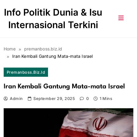
Skip
Info Politik Dunia & Isu
to
content
Internasional Terkini
Home
premanboss.biz.id
Iran Kembali Gantung Mata-mata Israel
Premanboss.biz.id
Iran Kembali Gantung Mata-mata Israel
Admin
September 29, 2025
0
1 Mins