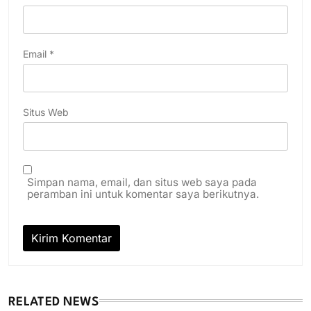
Email
*
Situs Web
Simpan nama, email, dan situs web saya pada
peramban ini untuk komentar saya berikutnya.
RELATED NEWS