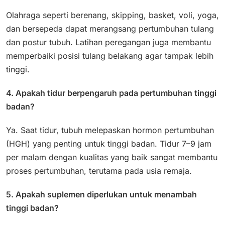
Olahraga seperti berenang, skipping, basket, voli, yoga,
dan bersepeda dapat merangsang pertumbuhan tulang
dan postur tubuh. Latihan peregangan juga membantu
memperbaiki posisi tulang belakang agar tampak lebih
tinggi.
4. Apakah tidur berpengaruh pada pertumbuhan tinggi
badan?
Ya. Saat tidur, tubuh melepaskan hormon pertumbuhan
(HGH) yang penting untuk tinggi badan. Tidur 7–9 jam
per malam dengan kualitas yang baik sangat membantu
proses pertumbuhan, terutama pada usia remaja.
5. Apakah suplemen diperlukan untuk menambah
tinggi badan?