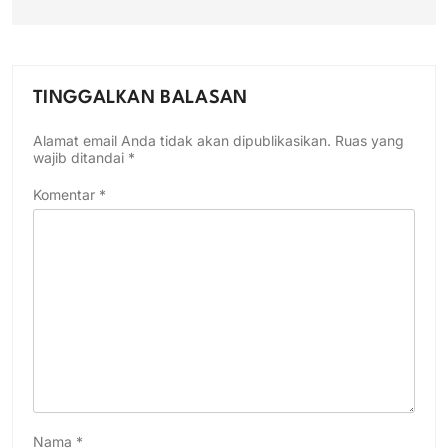
TINGGALKAN BALASAN
Alamat email Anda tidak akan dipublikasikan.
Ruas yang
wajib ditandai
*
Komentar
*
Nama
*