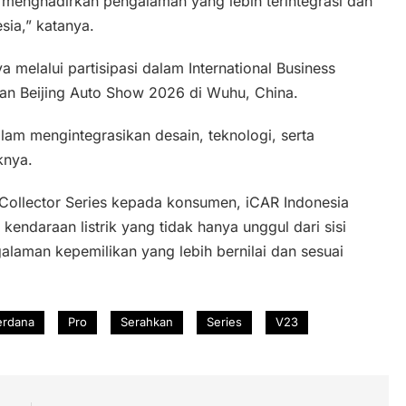
k menghadirkan pengalaman yang lebih terintegrasi dan
ia,” katanya.
melalui partisipasi dalam International Business
an Beijing Auto Show 2026 di Wuhu, China.
lam mengintegrasikan desain, teknologi, serta
knya.
s Collector Series kepada konsumen, iCAR Indonesia
daraan listrik yang tidak hanya unggul dari sisi
laman kepemilikan yang lebih bernilai dan sesuai
erdana
Pro
Serahkan
Series
V23