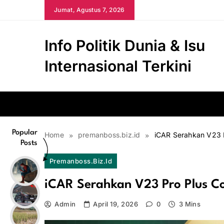
Skip
Jumat, Agustus 7, 2026
to
content
Info Politik Dunia & Isu
Internasional Terkini
Popular
Home
premanboss.biz.id
iCAR Serahkan V23 P
Posts
Premanboss.biz.id
iCAR Serahkan V23 Pro Plus Co
Admin
April 19, 2026
0
3 Mins