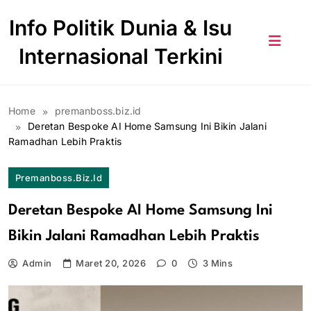
Skip
Info Politik Dunia & Isu
to
content
Internasional Terkini
Home
premanboss.biz.id
Deretan Bespoke AI Home Samsung Ini Bikin Jalani
Ramadhan Lebih Praktis
Premanboss.biz.id
Deretan Bespoke AI Home Samsung Ini
Bikin Jalani Ramadhan Lebih Praktis
Admin
Maret 20, 2026
0
3 Mins