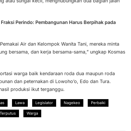
ong atau sungai kecil, menghubungkan dua bagian jalan
 Fraksi Perindo: Pembangunan Harus Berpihak pada
Pemakai Air dan Kelompok Wanita Tani, mereka minta
nggung bersama, dan kerja bersama-sama,” ungkap Kosmas
ortasi warga baik kendaraan roda dua maupun roda
ebunan dan peternakan di Lowoho’o, Edo dan Tura.
hasil produksi ikut terganggu.
as
Lawa
Legislator
Nagekeo
Perbaiki
Terputus
Warga