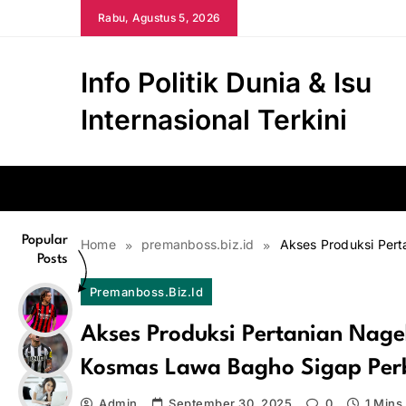
Skip
Rabu, Agustus 5, 2026
to
content
Info Politik Dunia & Isu
Internasional Terkini
Popular
Home
premanboss.biz.id
Akses Produksi Pert
Posts
Premanboss.biz.id
Akses Produksi Pertanian Nagek
Kosmas Lawa Bagho Sigap Per
Admin
September 30, 2025
0
1 Mins