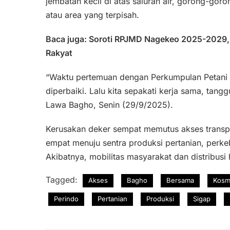
jembatan kecil di atas saluran air, gorong-gor
atau area yang terpisah.
Baca juga: Soroti RPJMD Nagekeo 2025-2029,
Rakyat
“Waktu pertemuan dengan Perkumpulan Petani 
diperbaiki. Lalu kita sepakati kerja sama, ta
Lawa Bagho, Senin (29/9/2025).
Kerusakan deker sempat memutus akses transp
empat menuju sentra produksi pertanian, perk
Akibatnya, mobilitas masyarakat dan distribusi 
Tagged:
Akses
Bagho
Bersama
Kosm
Perindo
Pertanian
Produksi
Sigap