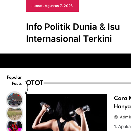
Skip
Jumat, Agustus 7, 2026
to
content
Info Politik Dunia & Isu
Internasional Terkini
Popular
OTOT
Posts
Cara M
Hanya 
Admi
1. Apak