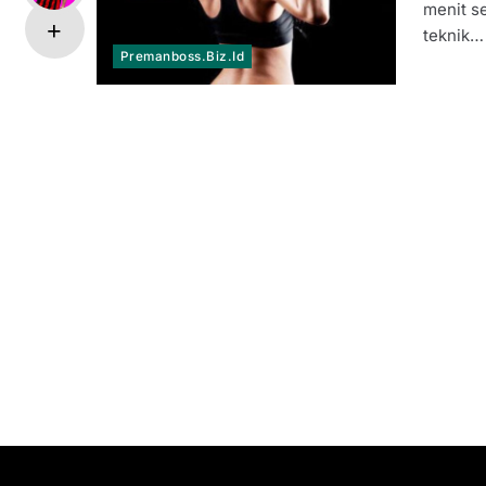
menit s
teknik…
Premanboss.biz.id