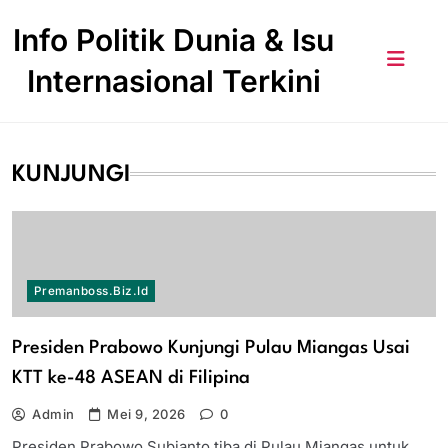
Skip
Info Politik Dunia & Isu
to
content
Internasional Terkini
KUNJUNGI
Premanboss.biz.id
Presiden Prabowo Kunjungi Pulau Miangas Usai
KTT ke-48 ASEAN di Filipina
Admin
Mei 9, 2026
0
Presiden Prabowo Subianto tiba di Pulau Miangas untuk