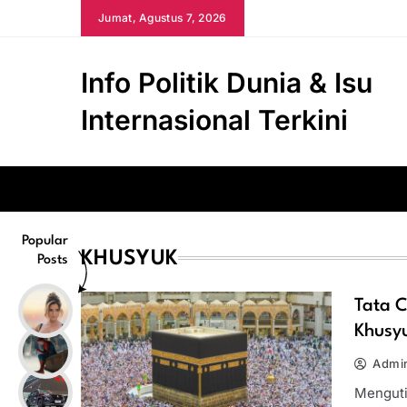
Skip
Jumat, Agustus 7, 2026
to
content
Info Politik Dunia & Isu
Internasional Terkini
Popular
KHUSYUK
Posts
Tata 
Khusy
Admi
Mengutip