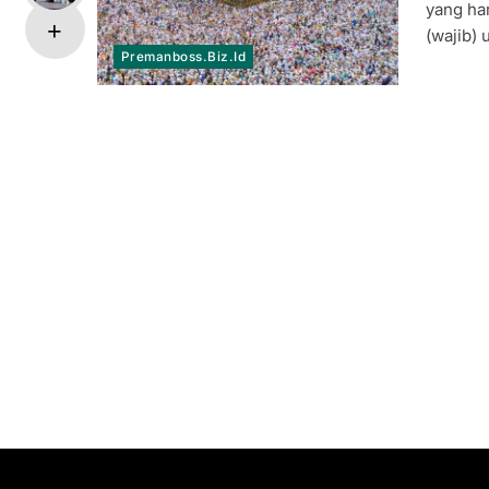
yang ha
(wajib)
Premanboss.biz.id